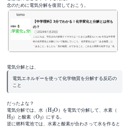
念のために
電気分解
を復習しておこう。
tomo
【中学理科】3分でわかる！化学変化と分解とは何も
の？
🕒️2024年1月20日
こんにちは、竹生まれの妖精ドイサキだよ！たまには裸足もいいね 今日は中学理
科の化学変化と分解について勉強していこう。 化学変化とは？「ある物質」に
「あること」をしたら「別の物質」ができること。これを人間界の化学では「化
学変化」または「化学反応」と呼んでるよ。例えばカチコチの地から掘り出した
ばかりのサツマイモがあったとしようか。そのサツマイモをアルミホイルで包ん
で50分ぐらい加熱するんだ。すると、ふわふわの焼き芋ができるよね。 明らか
電気分解とは、
にサツマイモの中身が変化している！！生のサツマイモ...
電気エネルギーを使って化学物質を分解する反応の
こと
だったよな？
H
A
2
O
電気分解では、水（
）を電気で分解して、水素（
H
A
2
O
A
2
）と酸素（
）にする。
逆に燃料電池では、水素と酸素が合わさって水を作ると