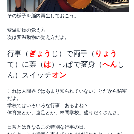
その様子を脳内再生しておこう。
変温動物の覚え方
次は変温動物の覚え方だよ。
行事（
ぎょう
じ）で両手（
りょう
て）に葉（
は
）っぱで変身（
へん
し
ん）スイッチ
オン
これは人間界ではあまり知られていないことだから秘密
だよ。
学校ではいろいろな行事、あるよね？
体育祭とか、遠足とか、林間学校。盛りだくさんさ。
日常とは異なるこの特別な行事の日。