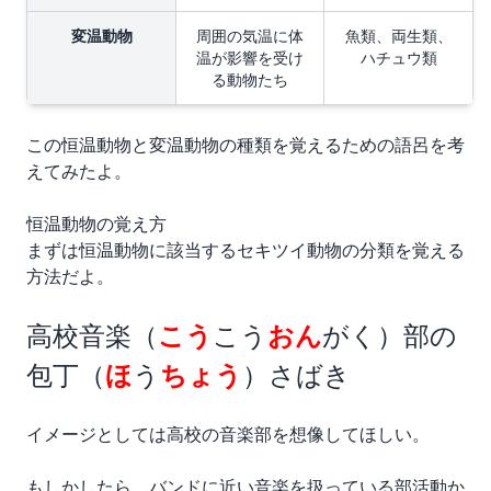
変温動物
周囲の気温に体
魚類、両生類、
温が影響を受け
ハチュウ類
る動物たち
この恒温動物と変温動物の種類を覚えるための語呂を考
えてみたよ。
恒温動物の覚え方
まずは恒温動物に該当するセキツイ動物の分類を覚える
方法だよ。
高校音楽（
こう
こう
おん
がく）部の
包丁（
ほ
う
ちょう
）さばき
イメージとしては高校の音楽部を想像してほしい。
もしかしたら、バンドに近い音楽を扱っている部活動か