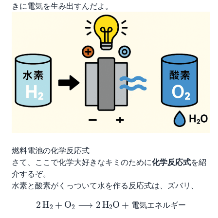
きに電気を生み出すんだよ。
燃料電池の化学反応式
さて、ここで化学大好きなキミのために
化学反応式
を紹
介するぞ。
水素と酸素がくっついて水を作る反応式は、ズバリ、
2
H
A
2
+
O
A
2
⟶
2
H
A
2
O
+
電
気
エ
ネ
ル
ギ
ー
電
気
エ
ネ
ル
ギ
ー