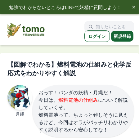
×
勉強でわからないところはLINEで妖精に質問しよう！
tomo
ログイン
新規登録
【図解でわかる】燃料電池の仕組みと化学反
応式をわかりやすく解説
おっす！パンダの妖精・月縄だ！
今日は、
燃料電池の仕組み
について解説
していくぞ。
月縄
燃料電池って、ちょっと難しそうに見え
るけど、今回はオラがバッチリわかりや
すく説明するから安心してな！