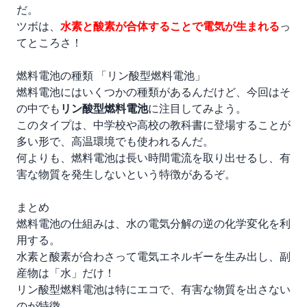
だ。
ツボは、
水素と酸素が合体することで電気が生まれ
る
っ
てところさ！
燃料電池の種類 「リン酸型燃料電池」
燃料電池にはいくつかの種類があるんだけど、今回はそ
の中でも
リン酸型燃料電池
に注目してみよう。
このタイプは、中学校や高校の教科書に登場することが
多い形で、高温環境でも使われるんだ。
何よりも、燃料電池は長い時間電流を取り出せるし、有
害な物質を発生しないという特徴があるぞ。
まとめ
燃料電池の仕組み
は、水の電気分解の逆の化学変化を利
用する。
水素と酸素が合わさって
電気エネルギー
を生み出し、副
産物は「水」だけ！
リン酸型燃料電池は特にエコで、有害な物質を出さない
のが特徴。