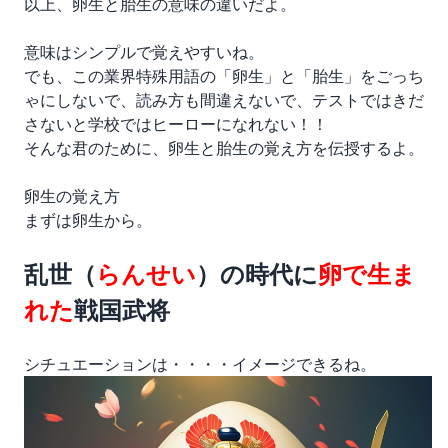
以上、卵生と胎生の意味の違いだよ。
意味はシンプルで覚えやすいね。
でも、この業界特殊用語の「卵生」と「胎生」をごっち
ゃにしないで、読み方も間違えないで、テストではきだ
さないと学校ではヒーローになれない！！
そんな君のために、卵生と胎生の覚え方を伝授するよ。
卵生の覚え方
まずは卵生から。
乱世（
らんせい
）の時代に
卵で生ま
れた
戦国武将
シチュエーションは・・・・イメージできるね。