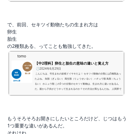
いるよ。 魚類（ぎょるい） 両生類（りょうせいるい） ハチュウ類 鳥類（ちょう
るい） ホニュウ類 なるほどね！でもさ、これ、絶対テストに出るじゃん？試験
前に覚えなきゃいけないよね。 ってことで、このセキツイ動物の分類を覚えなき
ゃいけない君のために、セキツイ動物...
で、前回、セキツイ動物たちの生まれ方は
卵生
胎生
の2種類ある、ってことも勉強してきた。
tomo
【中2理科】卵生と胎生の意味の違いと覚え方
🕒️2024年6月29日
こんにちは、竹生まれの妖精ドイサキだよ！ セキツイ動物の分類には5種類あっ
たよね。 魚類（ぎょるい） 両生類（りょうせいるい） ハチュウ類 鳥類（ちょう
るい） ホニュウ類 この5つの分類のセキツイ動物は、生まれ方に違いがあるん
だ。親から子供がどうやって生まれるのか？その方法が異なるんだね。 人間界で
は、セキツイ動物の生まれ方は次の2種類あると言われているよ。 卵生（らんせ
い） 胎生（たいせい） 卵生と胎生の意味の違いとは？ここではこの2つの卵生
と胎生の違いを勉強してい...
もうそろそろお開きにしたいところだけど、じつはもう
1つ重要な違いがあるんだ。
それはね、