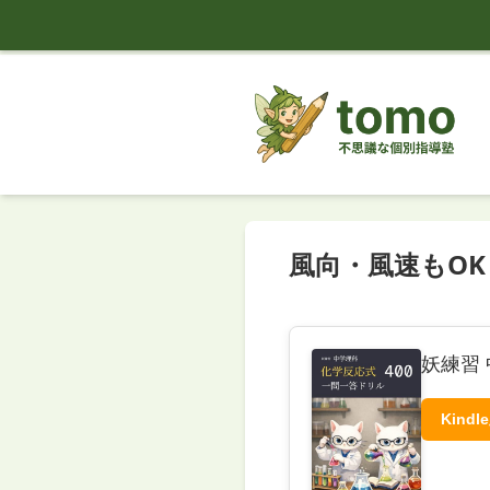
tomo
風向・風速もO
妖練習 
Kindl