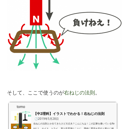
そして、ここで使うのが
右ねじの法則
。
tomo
【中2理科】イラストでわかる！右ねじの法則
🕒️2019年5月28日
右ねじの法則とか出てきたけど大丈夫？こんにちは！この記事を書いているKe
nだよ。ナイス、トライ。 実は不思議なことに、導線に電流を流すと周りに磁