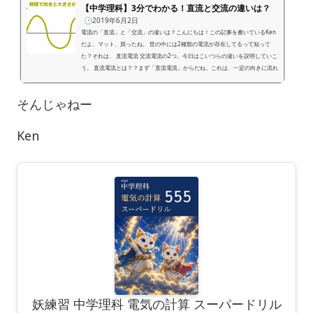
【中学理科】3分でわかる！直流と交流の違いは？
🕒️2019年6月2日
電流の「直流」と「交流」の違いは？こんにちは！この記事を書いているKen
だよ。マット、買ったね。 世の中には2種類の電流が存在してるって知って
た？それは、 直流電流 交流電流の2つ。今日はこいつらの違いを説明していこ
う。 直流電流とは？？まず「直流電流」からだね。これは、一定の向きに流れ
る電流のことだ。 例えば、「電池の電流」が直流だよ。電池のプラスからマイ
ナス方向に流れるようになっていて、紛れもなく一方向の電流。電流の大きさ
そんじゃねー
も一定だね。 横軸に「時間」、縦軸に「電圧」のグラフを描...
Ken
妖練習 中学理科 電気の計算 スーパードリル