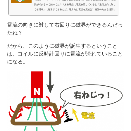
界ができるって知ってた？？ある導線に電流を流してやると「進行方向に対し
て右回り」に磁界ができるんだ。逆方向に電流を流せば、磁界の向きも逆回り
になるはず。いやあ、摩訶不思議だね。じつに。 電流を流したら磁界ができ
るという単純なルールだから、覚えやすいかなと思うかもしれない。だが、し
電流の向きに対して右回りに磁界ができるんだっ
かし、この現象で暗記が難しいのが電流・磁界の向きだ。電流の向き...
たね？
だから、このように磁界が誕生するということ
は、コイルに反時計回りに電流が流れていること
になる。