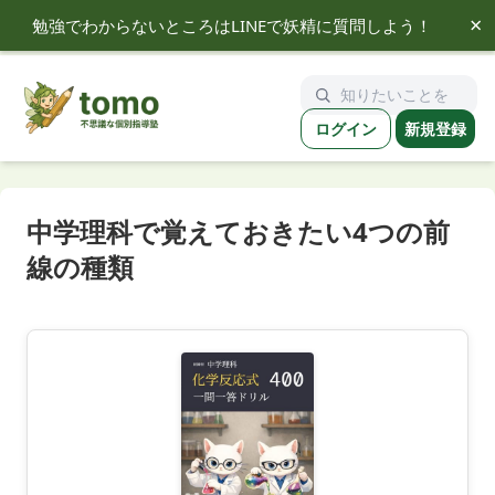
×
勉強でわからないところはLINEで妖精に質問しよう！
tomo
ログイン
新規登録
中学理科で覚えておきたい4つの前
線の種類