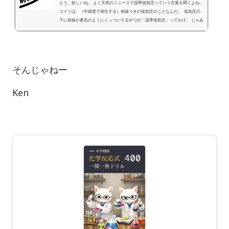
とう、欲しいね。 よく天気のニュースで温帯低気圧っていう言葉を聞くよね。
コイツは、（中緯度で発生する）前線つきの低気圧のことなんだ。 低気圧の
下に前線が鼻毛のようにくっついてるやつが「温帯低気圧」ってわけ。 じゃあ
温帯低気圧が発生する「中緯度」はどこら辺なんだろうね？ズバリそいつは
「北緯・南緯30~65度のエリアのこと」を指すから日本で発生する「前線つき
の低気圧」も温帯低気圧ってことだね。日本だと、南東に「温暖...
そんじゃねー
Ken