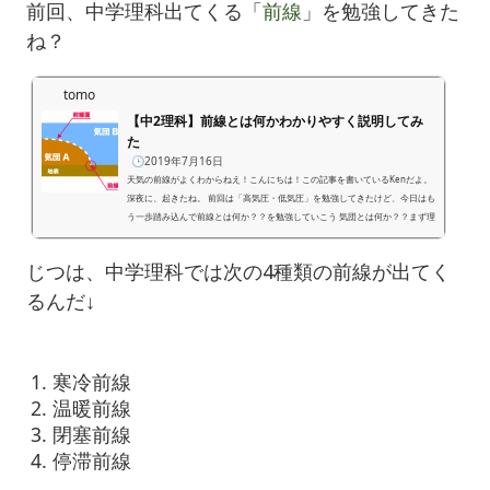
前回、中学理科出てくる「
前線
」を勉強してきた
ね？
tomo
【中2理科】前線とは何かわかりやすく説明してみ
た
🕒️2019年7月16日
天気の前線がよくわからねえ！こんにちは！この記事を書いているKenだよ。
深夜に、起きたね。 前回は「高気圧・低気圧」を勉強してきたけど、今日はも
う一歩踏み込んで前線とは何か？？を勉強していこう 気団とは何か？？まず理
解しておきたいのが気団（きだん）という用語。気団とはズバリ、同じ気温や
湿度をもった空気の塊のことなんだ。 ある空気が大陸や海の上にとどまってい
じつは、中学理科では次の4種類の前線が出てく
ると、同じ温度や湿度の空気になりやすいよ。 例えば、あつい大陸の上にいく
つかの空気が集まってきたとする。 しばらくい...
るんだ↓
寒冷前線
温暖前線
閉塞前線
停滞前線