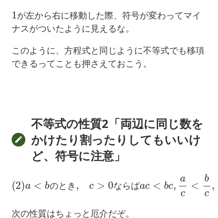
1
が左から右に移動した際、符号が変わってマイ
ナスがついたように見えるな。
このように、方程式と同じように不等式でも移項
できるってことも押さえておこう。
不等式の性質2「両辺に同じ数を
かけたり割ったりしてもいいけ
ど、符号に注意」
a
c
<
b
c
,
(
a
2
c
)
a
<
<
b
b
c
,
の
と
c
<
き
0
な
,
ら
c
>
ば
0
a
な
c
>
ら
b
ば
c
,
a
c
>
b
c
,
の
と
き
な
ら
ば
次の性質はちょっと厄介だぞ。