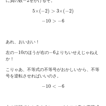
に負の数
をかけるぞ。
5
×
(
−
2
)
>
3
×
(
−
2
)
−
10
>
−
6
あれ、おいおい！
−
10
−
6
左の
のほうが右の
よりちいせえじゃねえ
か！
こりゃあ、不等式の不等号がおかしいから、不等
号を逆転させればいいのさ。
−
10
<
−
6