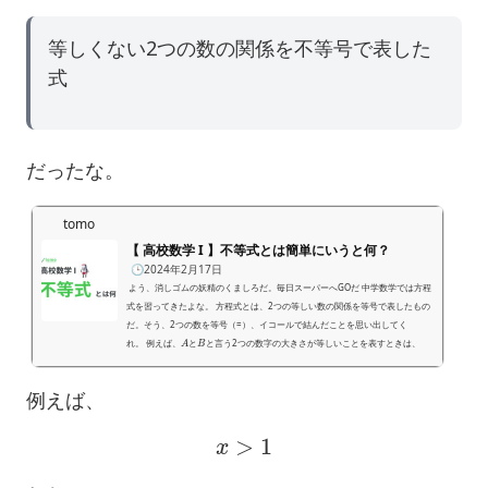
等しくない2つの数の関係を不等号で表した
式
だったな。
tomo
【 高校数学 I 】不等式とは簡単にいうと何？
🕒️2024年2月17日
よう、消しゴムの妖精のくましろだ。毎日スーパーへGOだ 中学数学では方程
式を習ってきたよな。 方程式とは、2つの等しい数の関係を等号で表したもの
だ。そう、2つの数を等号（=）、イコールで結んだことを思い出してく
A
B
れ。 例えば、
と
と言う2つの数字の大きさが等しいことを表すときは、
A
=
B
という方程式を書いたはずだ。 それじゃあ、2つの数が等しくない時はどうす
例えば、
る？2つの数の関係を数式で表現するのは諦めるしかないのか。 そこで登場す
るのが、不等式だ。 不等式とは簡単にいう...
x
>
1