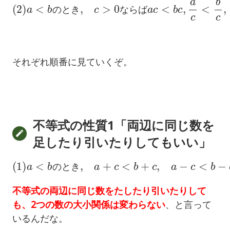
の
と
き
な
ら
ば
それぞれ順番に見ていくぞ。
不等式の性質1「両辺に同じ数を
足したり引いたりしてもいい」
(
1
)
a
<
b
の
と
き
,
a
+
c
<
b
+
c
,
a
−
c
<
b
−
c
の
と
き
不等式の両辺に同じ数をたしたり引いたりして
も、2つの数の大小関係は変わらない
、と言って
いるんだな。