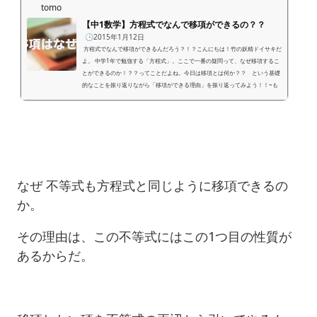
tomo
【中1数学】方程式でなんで移項ができるの？？
🕒️2015年1月12日
方程式でなんで移項ができるんだろう？！？こんにちは！竹の妖精ドイサキだ
よ。 中学1年で勉強する「方程式」。ここで一番の疑問って、なぜ移項するこ
とができるのか！？？ってことだよね。今日は移項とは何か？？ という基礎
的なことを振り返りながら「移項ができる理由」を振り返ってみよう！！~も
くじ~ 移項とは何か？？ 移項はなぜできるのか？？ 方程式の鍵である「移
項」って何？？中1で勉強する「1次方程式」をとくために便利な「移項」とい
うワザ。いったいコイツは何者なんだろうか。まずは移項の正体をあ...
なぜ 不等式も方程式と同じように移項できるの
か。
その理由は、この不等式にはこの1つ目の性質が
あるからだ。