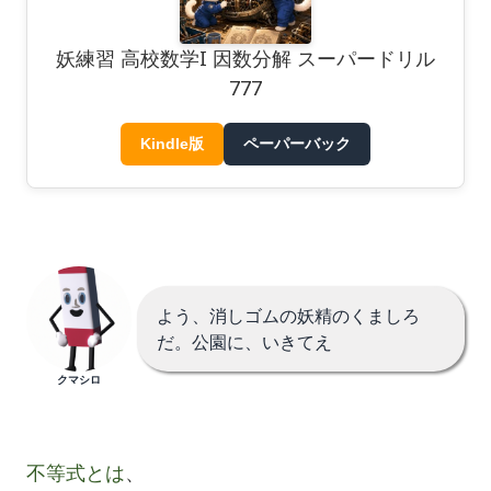
妖練習 高校数学I 因数分解 スーパードリル
777
Kindle版
ペーパーバック
よう、消しゴムの妖精のくましろ
だ。公園に、いきてえ
クマシロ
不等式とは
、