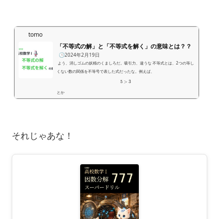
tomo
「不等式の解」と「不等式を解く」の意味とは？？
🕒️2024年2月19日
よう、消しゴムの妖精のくましろだ。吸引力、違うな 不等式とは、2つの等し
くない数の関係を不等号で表した式だったな。例えば、
5
>
3
とか
100000
<
1000000000000
とかが不等式だ。 「不等式の解」の意味とは何？？でもな、たまに文字が含ま
x
れている不等式があるんだ。例えば、
についての不等式、
5
x
−
1
>
9
それじゃあな！
があったとしよう。 不等式の左右の数の関係を崩さないような文字の値、これ
を、不等式の解と人間界では呼んでいるんだ。 例えば、さっきの不等式を見て
くれ。
5
x
−
1
>
9
x
...