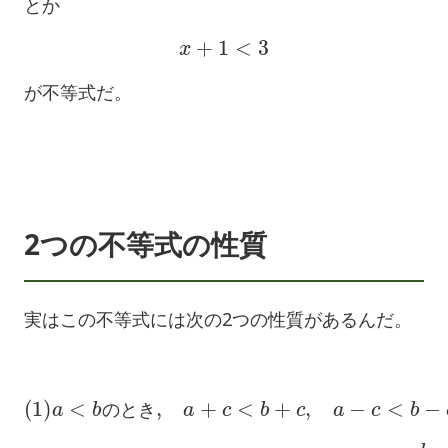
とか
x
+
1
<
3
が不等式だ。
2つの不等式の性質
実はこの不等式には次の2つの性質があるんだ。
(
1
)
a
<
b
の
と
き
,
a
+
c
<
b
+
c
,
a
−
c
<
b
−
c
の
と
き
a
c
<
b
c
,
(
a
2
c
)
a
<
<
b
b
c
,
の
と
c
<
き
0
な
,
ら
c
>
ば
0
a
な
c
>
ら
b
ば
c
,
a
c
>
b
c
,