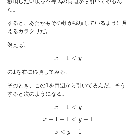
移項したい項を不等式の両辺から引いてやるん
だ。
すると、あたかもその数が移項しているように見
えるカラクリだ。
例えば、
x
+
1
<
y
1
の
を右に移項してみる。
1
そのとき、この
を両辺から引いてるんだ。そう
すると次のようになる。
x
+
1
<
y
x
+
1
−
1
<
y
−
1
x
<
y
−
1