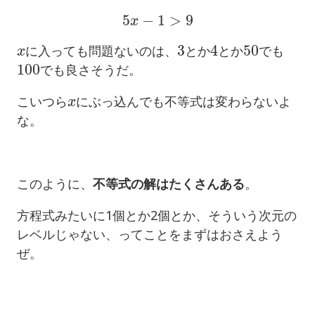
5
x
−
1
>
9
x
3
4
50
に入っても問題ないのは、
とか
とか
でも
100
でも良さそうだ。
x
こいつら
にぶっ込んでも不等式は変わらないよ
な。
このように、
不等式の解はたくさんある
。
方程式みたいに1個とか2個とか、そういう次元の
レベルじゃない、ってことをまずはおさえよう
ぜ。