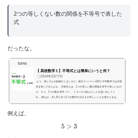
2つの等しくない数の関係を不等号で表した
式
だったな。
tomo
【 高校数学 I 】不等式とは簡単にいうと何？
🕒️2024年2月17日
よう、消しゴムの妖精のくましろだ。毎日スーパーへGOだ 中学数学では方程
式を習ってきたよな。 方程式とは、2つの等しい数の関係を等号で表したもの
だ。そう、2つの数を等号（=）、イコールで結んだことを思い出してく
A
B
れ。 例えば、
と
と言う2つの数字の大きさが等しいことを表すときは、
A
=
B
という方程式を書いたはずだ。 それじゃあ、2つの数が等しくない時はどうす
例えば、
る？2つの数の関係を数式で表現するのは諦めるしかないのか。 そこで登場す
るのが、不等式だ。 不等式とは簡単にいう...
5
>
3