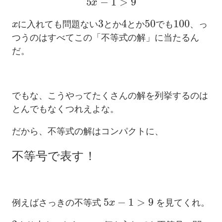
x
3
4
50
100
に入れても問題ない
とか
とか
でも
、っ
つうのはすべてこの「不等式の解」に当たるん
だ。
でもな、こうやってたくさんの解を列挙するのは
とんでもなくつれえよな。
だから、不等式の解はコンパクトに、
不等号で表す！
5
x
−
1
>
9
例えばさっきの不等式
を見てくれ。
2
x