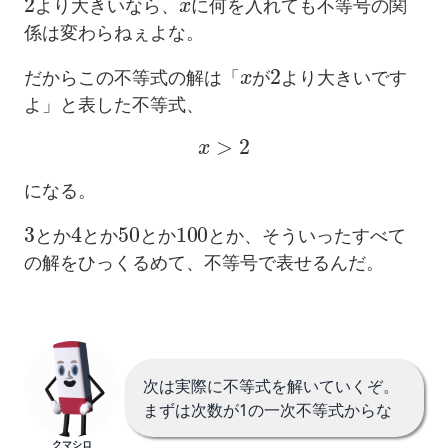
より大きいなら、
に何を入れても不等号の関
係は変わらねぇよな。
x
2
だからこの不等式の解は「
が
より大きいです
よ」と表した不等式、
x
>
2
になる。
3
4
50
100
とか
とか
とか
とか、そういったすべて
の解をひっくるめて、不等号で表せるんだ。
次は実際に不等式を解いていくぞ。
まずは次数が1の一次不等式からな
クマシロ