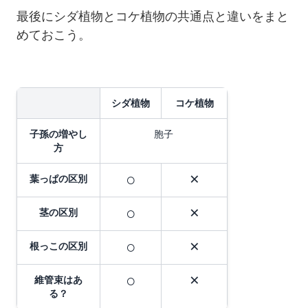
最後にシダ植物とコケ植物の共通点と違いをまと
めておこう。
シダ植物
コケ植物
子孫の増やし
胞子
方
○
×
葉っぱの区別
○
×
茎の区別
○
×
根っこの区別
○
×
維管束はあ
る？