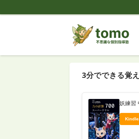
tomo
3分でできる覚
妖練習 
Kindl