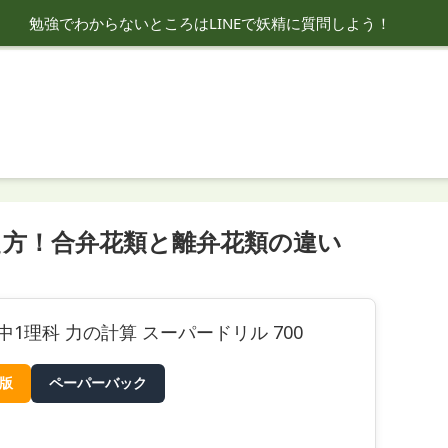
勉強でわからないところはLINEで妖精に質問しよう！
え方！合弁花類と離弁花類の違い
中1理科 力の計算 スーパードリル 700
e版
ペーパーバック