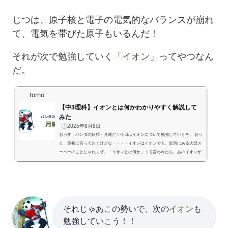
じつは、原子核と電子の電気的なバランスが崩れ
て、電気を帯びた原子もいるんだ！
それが次で勉強していく「
イオン
」ってやつなん
だ。
tomo
【中3理科】イオンとは何かわかりやすく解説して
みた
🕒️2025年8月8日
おっす、パンダの妖精・月縄だ！今日はイオンについて勉強していくぞ。 おっ
と、最初に言っておくけどな・・・・イオンはイオンでも、近所にある大型ス
ーパーのことじゃねぇぞ。「イオンとは何か」って言われたら、あのイオンが
頭をよぎっちまうよな。その気持ちはわかる。 でも今回の「イオン」は、理科
で出てくる “電気を帯びた原子” のことなんだ！ 前回、原子っていうのはプラ
スとマイナスの電気がちょうど打ち消しあって「電気を帯びていない」って話
をしたよな？ でもな…あるきっかけで、この電気的なバラン...
それじゃあこの勢いで、次の
イオン
も
勉強していこう！！