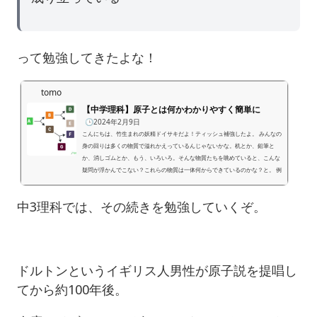
って勉強してきたよな！
tomo
【中学理科】原子とは何かわかりやすく簡単に
🕒️2024年2月9日
こんにちは、竹生まれの妖精ドイサキだよ！ティッシュ補強したよ。 みんなの
身の回りは多くの物質で溢れかえっているんじゃないかな。机とか、鉛筆と
か、消しゴムとか、もう、いろいろ。そんな物質たちを眺めていると、こんな
疑問が浮かんでこない？これらの物質は一体何からできているのかな？と。 例
えば、物質 A を分解したら物質Bと物質Cになったとする。そしたらもちろ
ん、新しくできた物質Bと物質Cもさらに細かく分解できるはずだよね。物質B
中3理科では、その続きを勉強していくぞ。
は物質DとE、物質CはFとG、といった感じで。消しゴムも同じ。消しゴムを半
分...
ドルトンというイギリス人男性が原子説を提唱し
てから約100年後。