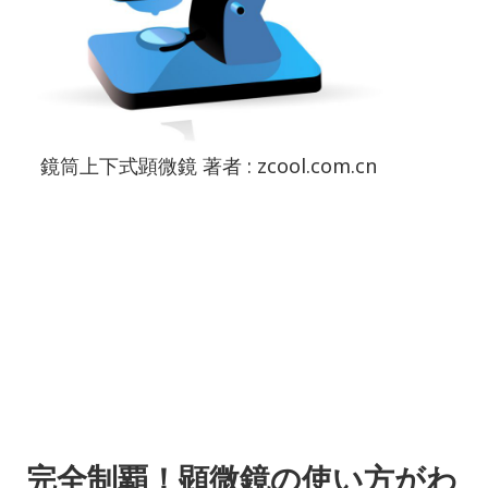
鏡筒上下式顕微鏡 著者 : zcool.com.cn
完全制覇！顕微鏡の使い方がわ