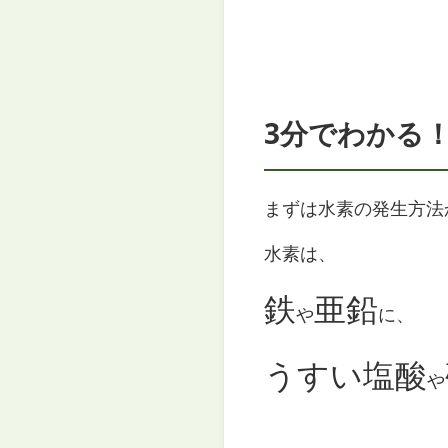
3分でわかる
まずは水素の発生方法
水素は、
鉄
亜鉛
や
に、
うすい塩酸
や