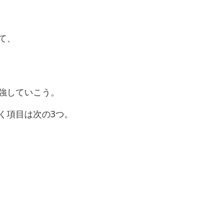
て、
強していこう。
く項目は次の3つ。