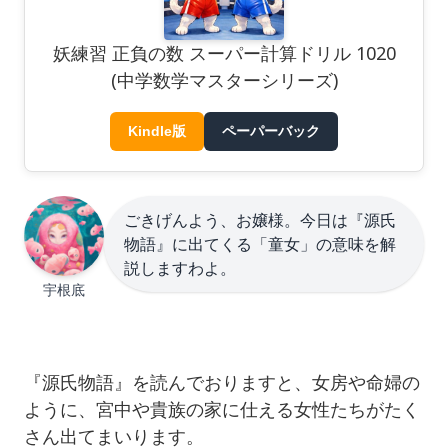
妖練習 正負の数 スーパー計算ドリル 1020
(中学数学マスターシリーズ)
Kindle版
ペーパーバック
ごきげんよう、お嬢様。今日は『源氏
物語』に出てくる「童女」の意味を解
説しますわよ。
宇根底
『源氏物語』を読んでおりますと、女房や命婦の
ように、宮中や貴族の家に仕える女性たちがたく
さん出てまいります。