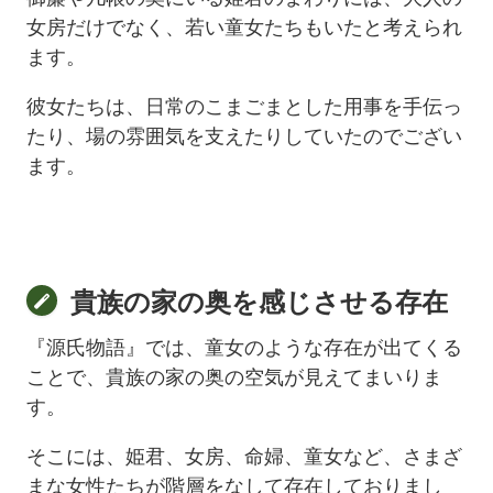
女房だけでなく、若い童女たちもいたと考えられ
ます。
彼女たちは、日常のこまごまとした用事を手伝っ
たり、場の雰囲気を支えたりしていたのでござい
ます。
貴族の家の奥を感じさせる存在
『源氏物語』では、童女のような存在が出てくる
ことで、貴族の家の奥の空気が見えてまいりま
す。
そこには、姫君、女房、命婦、童女など、さまざ
まな女性たちが階層をなして存在しておりまし