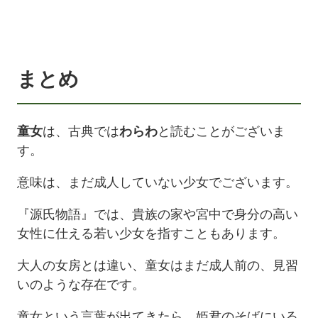
まとめ
童女
は、古典では
わらわ
と読むことがございま
す。
意味は、まだ成人していない少女でございます。
『源氏物語』では、貴族の家や宮中で身分の高い
女性に仕える若い少女を指すこともあります。
大人の女房とは違い、童女はまだ成人前の、見習
いのような存在です。
童女という言葉が出てきたら、姫君のそばにいる