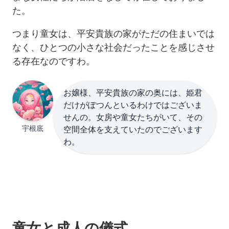
た。
つまり童女は、平安貴族の家がただの住まいでは
なく、ひとつの小さな社会だったことを感じさせ
る存在なのですわ。
お嬢様、平安貴族の家の奥には、姫君
だけがぽつんといるわけではございま
せんの。女房や童女たちがいて、その
宇根底
空間全体を支えていたのでございます
わ。
童女と成人の儀式