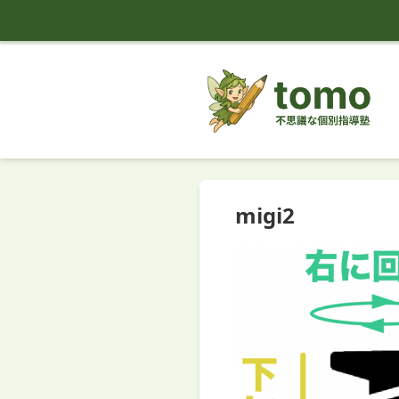
tomo
migi2