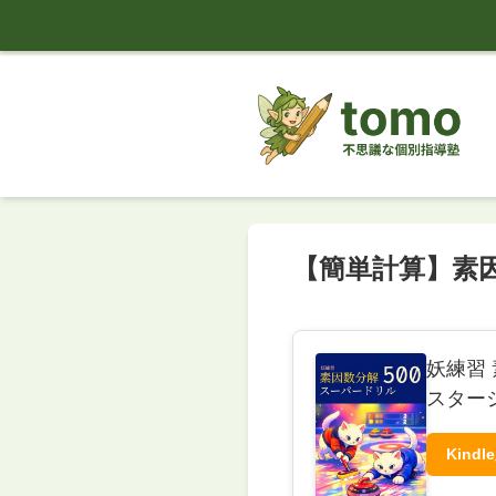
tomo
【簡単計算】素
妖練習 
スター
Kindl