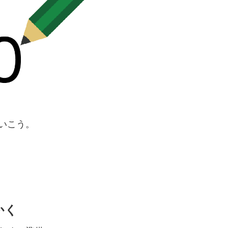
いこう。
をかく