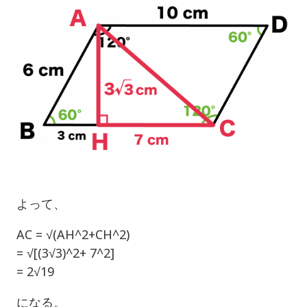
よって、
AC = √(AH^2+CH^2)
= √[(3√3)^2+ 7^2]
= 2√19
になる。