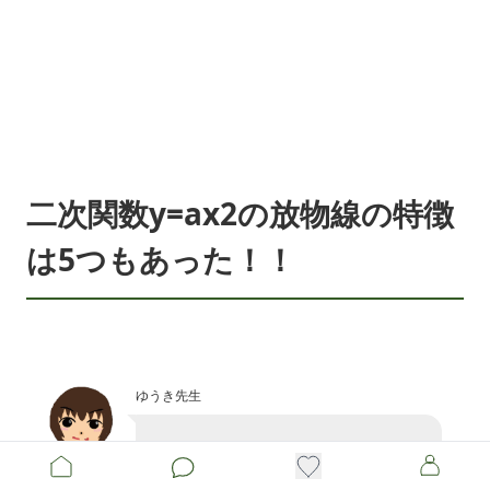
二次関数y=ax2の放物線の特徴
は5つもあった！！
ゆうき先生
これで、5つ見つけられたね。