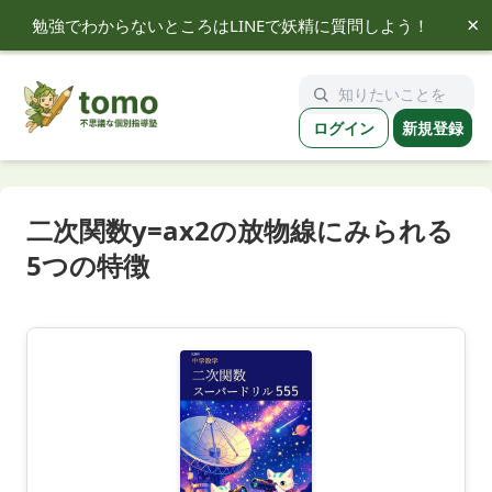
×
勉強でわからないところはLINEで妖精に質問しよう！
tomo
ログイン
新規登録
二次関数y=ax2の放物線にみられる
5つの特徴