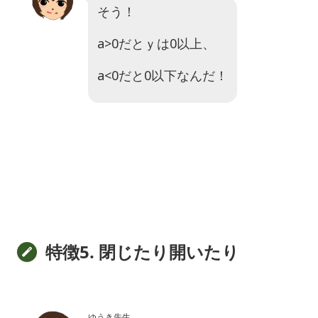
そう！
a>0
だとｙは0以上、
a<0
だと0以下なんだ！
特徴5. 閉じたり開いたり
ゆうき先生