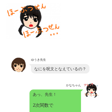
ゆうき先生
なにを呪文となえているの？
かなちゃん
あっ、先生！
2次関数で