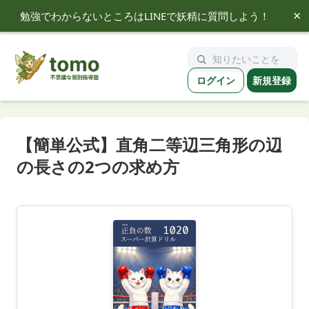
×
勉強でわからないところはLINEで妖精に質問しよう！
tomo
ログイン
新規登録
【簡単公式】直角二等辺三角形の辺
の長さの2つの求め方