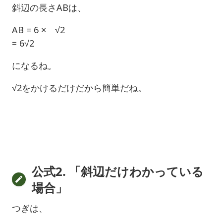
斜辺の長さABは、
AB = 6 × √2
= 6√2
になるね。
√2をかけるだけだから簡単だね。
公式2. 「斜辺だけわかっている
場合」
つぎは、