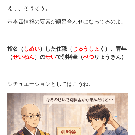
えっ、そうそう。
基本四情報の要素が語呂合わせになってるのよ。
指名（
しめい
）した住職（
じゅうしょ
く）、青年
（
せいねん
）の
せい
で別料金（
べつ
りょうきん）
シチュエーションとしてはこうね。