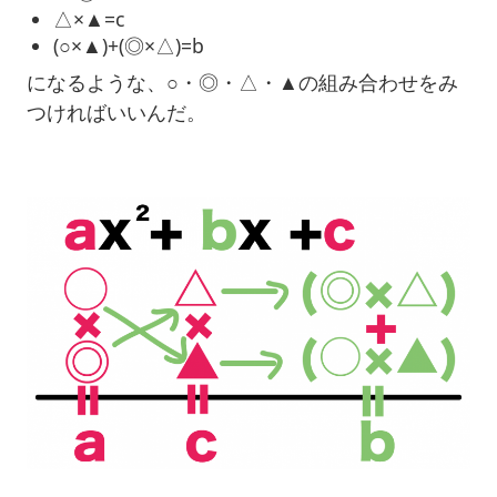
△×▲=c
(○×▲)+(◎×△)=b
になるような、○・◎・△・▲の組み合わせをみ
つければいいんだ。