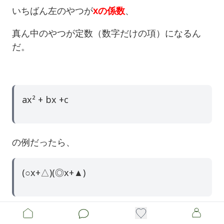
いちばん左のやつが
xの係数
、
真ん中のやつが定数（数字だけの項）になるん
だ。
ax² + bx +c
の例だったら、
(○x+△)(◎x+▲)
になるんだ。