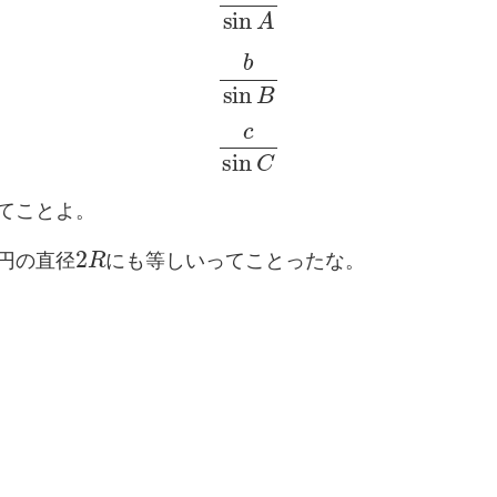
b
sin
B
c
sin
C
てことよ。
2
R
円の直径
にも等しいってことったな。