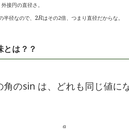
、外接円の直径さ。
2
R
の半径なので、
はその2倍、つまり直径だからな。
味とは？？
いの角のsin は、どれも同じ値に
a
sin
A