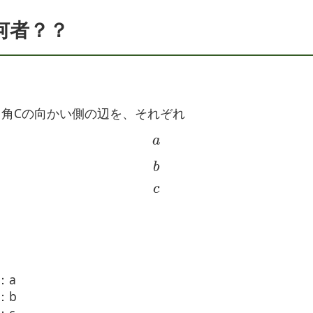
何者？？
、角Cの向かい側の辺を、それぞれ
a
b
c
：a
：b