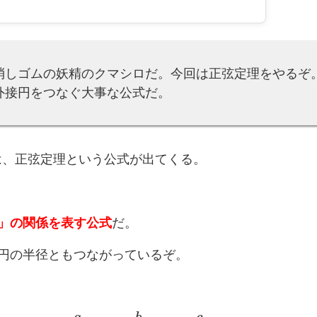
消しゴムの妖精のクマシロだ。今回は正弦定理をやるぞ
外接円をつなぐ大事な公式だ。
は、正弦定理という公式が出てくる。
」の関係を表す公式
だ。
円の半径ともつながっているぞ。
a
sin
A
=
b
sin
B
=
c
sin
C
=
2
R