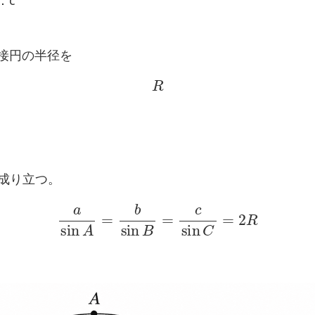
：c
外接円の半径を
R
成り立つ。
a
sin
A
=
b
sin
B
=
c
sin
C
=
2
R