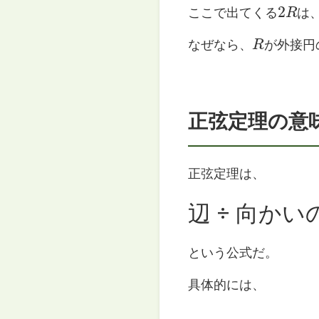
2
R
ここで出てくる
は
R
なぜなら、
が外接円
正弦定理の意
正弦定理は、
辺 ÷ 向か
という公式だ。
具体的には、