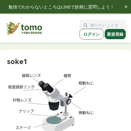
×
勉強でわからないところはLINEで妖精に質問しよう！
tomo
ログイン
新規登録
soke1