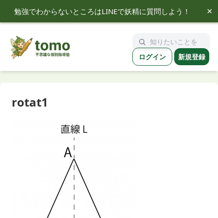
×
勉強でわからないところはLINEで妖精に質問しよう！
tomo
ログイン
新規登録
rotat1