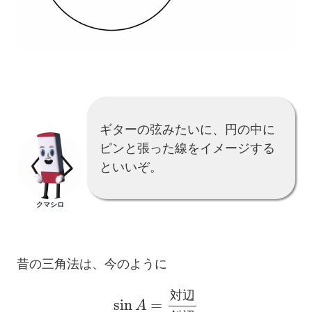
ギターの弦みたいに、円の中に
ピンと張った線をイメージする
といいぞ。
クマシロ
昔の三角法は、今のように
sin
A
=
対
辺
斜
辺
対
辺