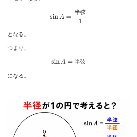
sin
A
=
半
弦
1
半
弦
となる。
つまり、
sin
A
=
半
弦
半
弦
になる。