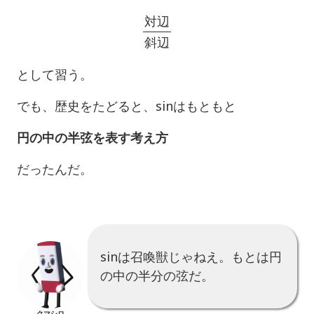
対
辺
斜
辺
対
辺
斜
辺
として習う。
でも、歴史をたどると、sinはもともと
円の中の半弦を表す考え方
だったんだ。
sinは召喚獣じゃねえ。もとは円
の中の半分の弦だ。
クマシロ