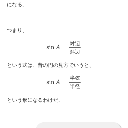
になる。
つまり、
sin
A
=
対
辺
斜
辺
対
辺
斜
辺
という式は、昔の円の見方でいうと、
sin
A
=
半
弦
半
径
半
弦
半
径
という形になるわけだ。