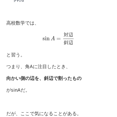
クマシロ
高校数学では、
sin
A
=
対
辺
斜
辺
対
辺
斜
辺
と習う。
つまり、角Aに注目したとき、
向かい側の辺を、斜辺で割ったもの
がsinAだ。
だが、ここで気になることがある。