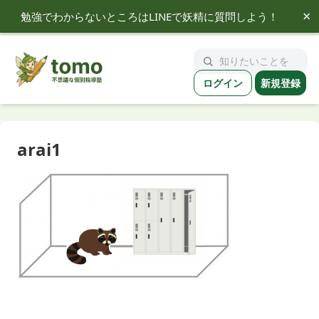
×
勉強でわからないところはLINEで妖精に質問しよう！
tomo
ログイン
新規登録
arai1