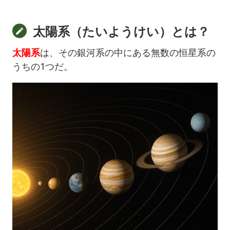
太陽系（たいようけい）とは？
太陽系
は、その銀河系の中にある無数の恒星系の
うちの1つだ。