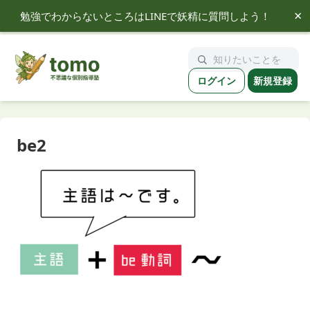
×
勉強でわからないところはLINEで妖精に質問しよう！
tomo
ログイン
新規登録
be2