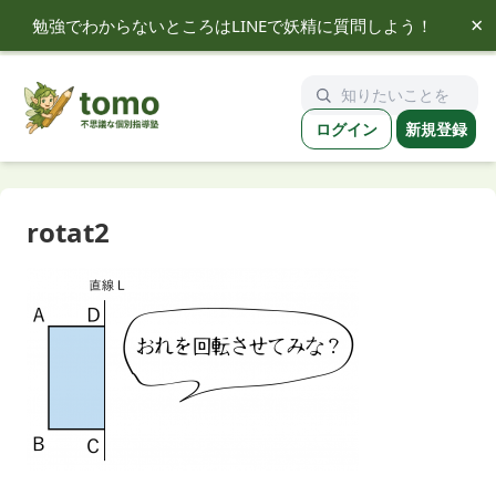
×
勉強でわからないところはLINEで妖精に質問しよう！
tomo
ログイン
新規登録
rotat2